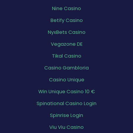
Nine Casino
Betify Casino
NyxBets Casino
Vegazone DE
Tikal Casino
Casino Gambloria
Casino Unique
Win Unique Casino 10 €
Spinational Casino Login
Spinrise Login
Viu Viu Casino