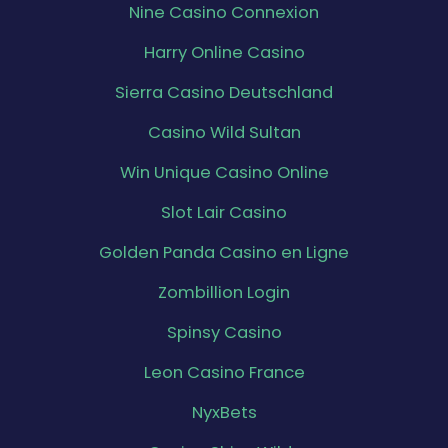
Nine Casino Connexion
Harry Online Casino
Sierra Casino Deutschland
Casino Wild Sultan
Win Unique Casino Online
Slot Lair Casino
Golden Panda Casino en Ligne
Zombillion Login
Spinsy Casino
Leon Casino France
NyxBets