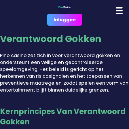
Inloggen
Verantwoord Gokken
Pino casino zet zich in voor verantwoord gokken en
ondersteunt een veilige en gecontroleerde
speelomgeving. Het beleid is gericht op het
herkennen van risicosignalen en het toepassen van
preventieve maatregelen, zodat spelen een vorm van
entertainment blijft binnen duidelijke grenzen.
Kernprincipes Van Verantwoord
Gokken