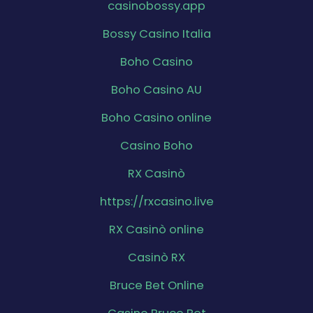
casinobossy.app
Bossy Casino Italia
Boho Casino
Boho Casino AU
Boho Casino online
Casino Boho
RX Casinò
https://rxcasino.live
RX Casinò online
Casinò RX
Bruce Bet Online