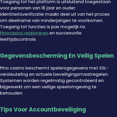
Toegang tot het platform is uitsluitend toegestaan
voor personen van 18 jaar en ouder.
Identiteitsverificatie maakt deel uit van het proces
om deelname van minderjarigen te voorkomen.
Toegang tot functies is pas mogelijk na
Pinocasino registreren
en succesvolle
leeftijdscontrole.
Gegevensbescherming En Veilig Spelen
Pino casino beschermt spelersgegevens met SSL-
versleuteling en actuele beveiligingsmaatregelen.
Systemen worden regelmatig gecontroleerd en
bijgewerkt om een veilige speelomgeving te
behouden.
Tips Voor Accountbeveiliging