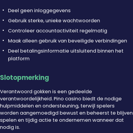
Deel geen inloggegevens
Gebruik sterke, unieke wachtwoorden
Controleer accountactiviteit regelmatig
Maak alleen gebruik van beveiligde verbindingen
Deel betalingsinformatie uitsluitend binnen het
platform
Slotopmerking
Verantwoord gokken is een gedeelde
verantwoordelijkheid. Pino casino biedt de nodige
hulpmiddelen en ondersteuning, terwijl spelers
worden aangemoedigd bewust en beheerst te blijven
spelen en tijdig actie te ondernemen wanneer dat
nodig is.